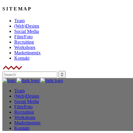
S I T E M A P
Team
(Web)Design
Social Media
Film/Foto
Recruiting
Workshops
Marketingmix
Kontakt
Team
(Web)Design
Social Media
Film/Foto
Recruiting
Workshops
Marketingmix
Kontakt