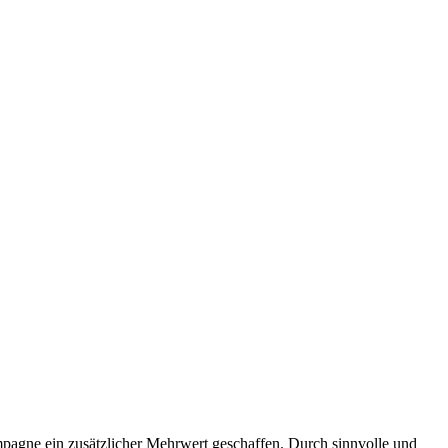
agne ein zusätzlicher Mehrwert geschaffen. Durch sinnvolle und