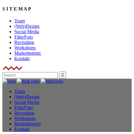
S I T E M A P
Team
(Web)Design
Social Media
Film/Foto
Recruiting
Workshops
Marketingmix
Kontakt
Team
(Web)Design
Social Media
Film/Foto
Recruiting
Workshops
Marketingmix
Kontakt