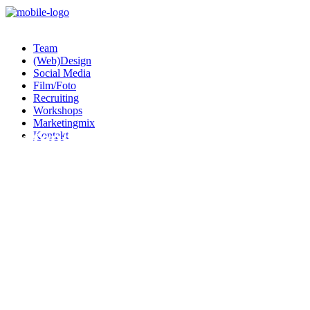
Team
(Web)Design
Social Media
Film/Foto
Recruiting
Workshops
Marketingmix
Datenschutz & Impressum
Kontakt